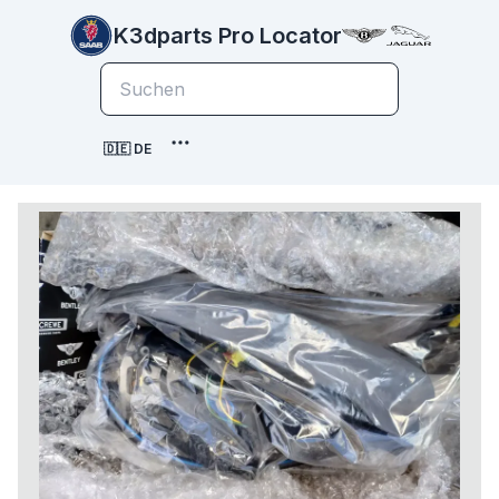
K3dparts Pro Locator
🇩🇪 DE