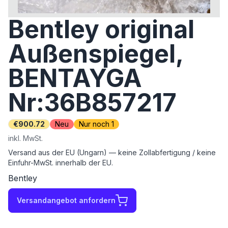
Bentley original
Außenspiegel,
BENTAYGA
Nr:36B857217
€900.72
Neu
Nur noch 1
inkl. MwSt.
Versand aus der EU (Ungarn) — keine Zollabfertigung / keine
Einfuhr-MwSt. innerhalb der EU.
Bentley
Versandangebot anfordern