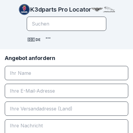
K3dparts Pro Locator
🇩🇪 DE
Angebot anfordern