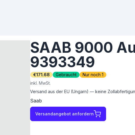
SAAB 9000 Ausp
9393349
€171.68
Gebraucht
Nur noch 1
inkl. MwSt.
Versand aus der EU (Ungarn) — keine Zollabfertigung
Saab
Versandangebot anfordern