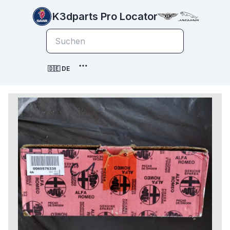
K3dparts Pro Locator
🇩🇪 DE