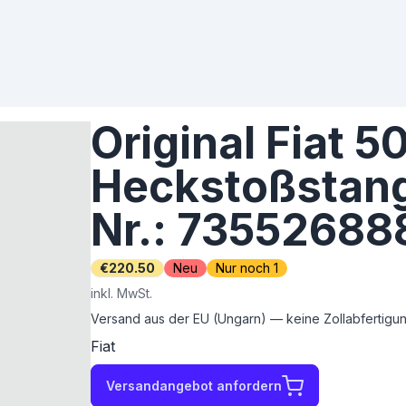
Original Fiat 5
Heckstoßstang
Nr.: 73552688
€220.50
Neu
Nur noch 1
inkl. MwSt.
Versand aus der EU (Ungarn) — keine Zollabfertigung
Fiat
Versandangebot anfordern