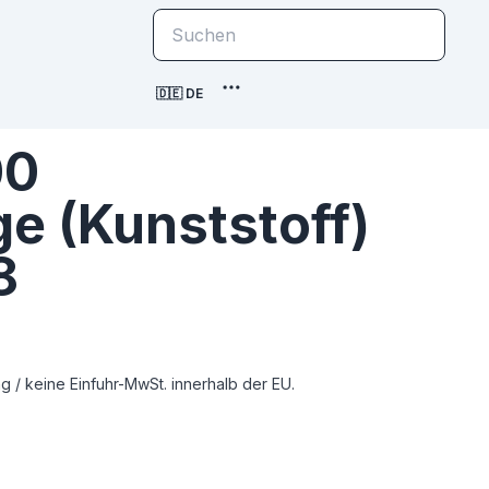
🇩🇪 DE
00
e (Kunststoff)
8
 / keine Einfuhr-MwSt. innerhalb der EU.