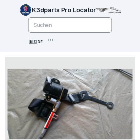
K3dparts Pro Locator
🇩🇪 DE