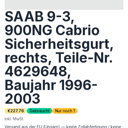
SAAB 9-3,
900NG Cabrio
Sicherheitsgurt,
rechts, Teile-Nr.
4629648,
Baujahr 1996-
2003
€227.76
Gebraucht
Nur noch 1
inkl. MwSt.
Versand aus der EU (Ungarn) — keine Zollabfertigung / keine