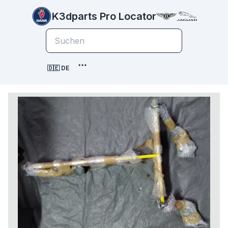
K3dparts Pro Locator
🇩🇪 DE