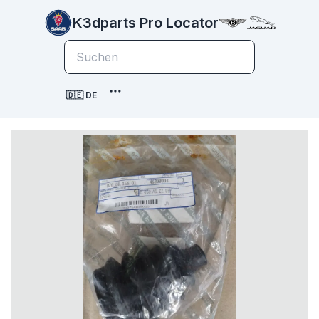
K3dparts Pro Locator
🇩🇪 DE