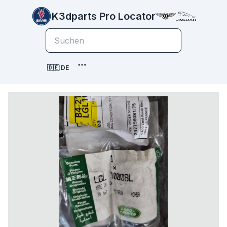
K3dparts Pro Locator
🇩🇪 DE