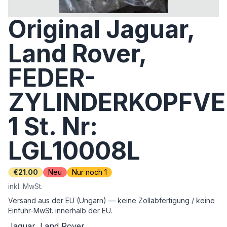
Original Jaguar,
Land Rover,
FEDER-
ZYLINDERKOPFVE
1 St. Nr:
LGL10008L
€21.00
Neu
Nur noch 1
inkl. MwSt.
Versand aus der EU (Ungarn) — keine Zollabfertigung / keine
Einfuhr-MwSt. innerhalb der EU.
Jaguar, Land Rover